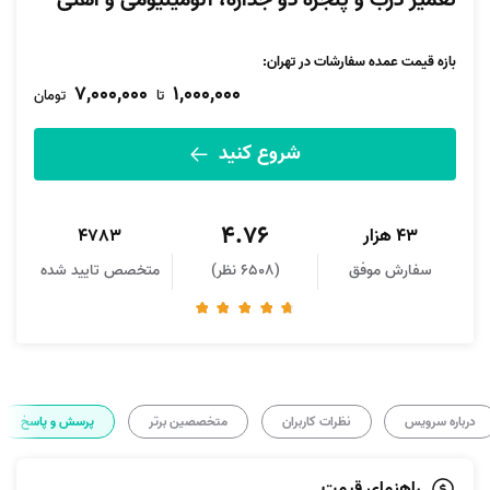
تعمیر درب و پنجره دو جداره، آلومینیومی و آهنی
بازه قیمت عمده سفارشات در تهران:
7,000,000
1,000,000
تا
تومان
شروع کنید
4.76
43 هزار
4783
سفارش موفق
(6508 نظر)
متخصص تایید شده
درباره سرویس
نظرات کاربران
متخصصین برتر
پرسش و پاسخ
راهنمای قیمت