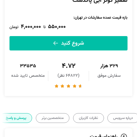
تعمیر کولر آبی پاکدشت
بازه قیمت عمده سفارشات در تهران:
4,000,000
550,000
تا
تومان
شروع کنید
4.72
329 هزار
33535
سفارش موفق
(64822 نظر)
متخصص تایید شده
درباره سرویس
نظرات کاربران
متخصصین برتر
پرسش و پاسخ
راهنمای قیمت