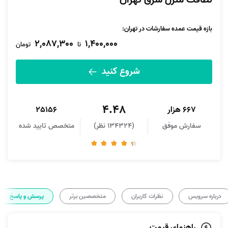
نظافت منزل شرق تهران
بازه قیمت عمده سفارشات در تهران:
2,087,300
1,400,000
تا
تومان
شروع کنید
4.48
667 هزار
25156
سفارش موفق
(134324 نظر)
متخصص تایید شده
درباره سرویس
نظرات کاربران
متخصصین برتر
پرسش و پاسخ
راهنمای قیمت