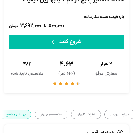
خدمات تعمیر پکیج در قم + با بهترین کیفیت
بازه قیمت عمده سفارشات
:
3,692,000
500,000
تا
تومان
شروع کنید
4.63
2 هزار
486
سفارش موفق
(446 نظر)
متخصص تایید شده
درباره سرویس
نظرات کاربران
متخصصین برتر
پرسش و پاسخ
راهنمای قیمت