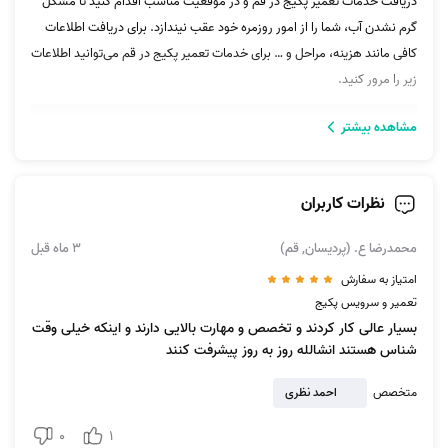
دریافت خدمات تعمیر پکیج در قم و در موقعیت مناسب اقدام کنید تا مشکل
گرم نشدن آب، شما را از امور روزمره خود عقب نیندازد. برای دریافت اطلاعات
کافی مانند هزینه، مراحل و … برای خدمات تعمیر پکیج در قم می‌توانید اطلاعات
زیر را مرور کنید.
مشاهده بیشتر
نظرات کاربران
محمدرضا ع. (پردیسان, قم)
3 ماه قبل
امتیاز به سفارش
تعمیر و سرویس پکیج
بسیار عالی کار کردند و تخصص و مهارت بالایی دارند و اینکه خیلی وقت
هزینه تعمیر پکیج در قم چطور محاسبه می‌شود؟
شناس هستند انشالله روز به روز پیشرفت کنند
در هر صورتی هم که در نظر بگیریم هزینه تعمیر پکیج در قم از شروط لازم و
متخصص
احمد نظری
اساسی برای دریافت این خدمات به‌شمار می‌رود. در واقع هزینه اولین ملاک‌ها
هر فردی‌ست که می‌خواهد خدماتی نظیر
تعمیرات پکیج
را به صورت آنلاین
0
1