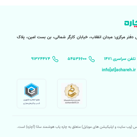
. انتخاب بهترین خدمات پذیرایی در قم بستگی به
مشتریان قبلی می‌تواند راهنمای خوبی برای شما
 دفتر مرکزی:
میدان انقلاب، خیابان کارگر شمالی، بن بست امین، پلاک
 دیده
نظافت منزل در قم
آچاره آماده خدمت‌رسانی به
۱۴۷۱ تلفن سراسری
۵۴۵۳۶۶۰۰
91324474
(وب سایت و اپلیکیشن های موبایل) متعلق به چاره یاب هوشمند سانا (آچاره) است.