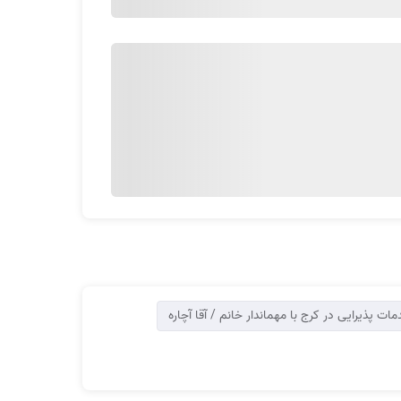
می‌تواند با شماره‌گیری شماره 1471 به تیم پشتیبانی آچاره وصل شوید و درخواست خودتان را ثبت کنید. سفارش شما
ت سفارش» در بالا، طرف چپ کلیک کنید. بعد از کلیک
زینه «شروع کنید» مراحل ثبت سفارش آغاز می‌شود.
ات پذیرایی در کرج با مهماندار خانم / آقا آچاره
ستتان را به‌راحتی ثبت کنید.