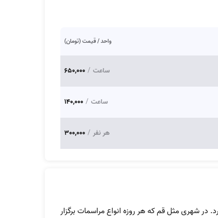
واحد / قیمت (تومان)
ساعت
/
650,000
ساعت
/
140,000
هر نفر
/
300,000
د. در شهری مثل قم که هر روزه انواع مراسمات برگزار