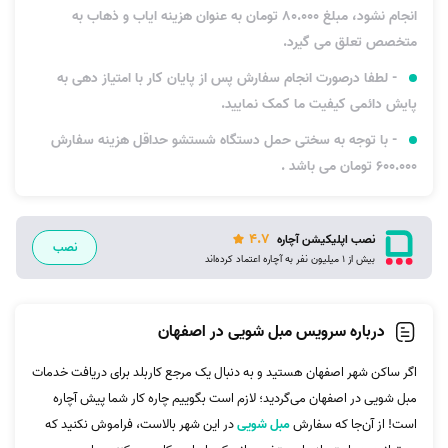
انجام نشود، مبلغ 80.000 تومان به عنوان هزینه ایاب و ذهاب به
متخصص تعلق می گیرد.
- لطفا درصورت انجام سفارش پس از پایان کار با امتیاز دهی به
پایش دائمی کیفیت ما کمک نمایید.
- با توجه به سختی حمل دستگاه شستشو حداقل هزینه سفارش
600.000 تومان می باشد .
4.7
نصب اپلیکیشن آچاره
نصب
بیش از 1 میلیون نفر به آچاره اعتماد کرده‌اند
درباره سرویس مبل شویی در اصفهان
اگر ساکن شهر اصفهان هستید و به دنبال یک مرجع کاربلد برای دریافت خدمات
مبل شویی در اصفهان می‌گردید؛ لازم است بگوییم چاره کار شما پیش آچاره
است! از آن‌جا که سفارش
مبل شویی
در این شهر بالاست، فراموش نکنید که