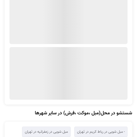
نحوه دریافت ثبت سفارش در آچاره برای مبل شویی در اصفهان
جالب است بدانید برای دریافت خدمات مبل شویی اصفهان ما راه‌های مختلفی
را برای شما فراهم کرده‌ایم تا با خیالی آسوده و بدون کم‌ترین دردسر شستن مبل
در اصفهان و منزل خود را به متخصصان ما بسپارید. در ادامه همراه ما باشید تا
هر سه روش را برای شما باز کنیم.
ثبت سفارش از طریق وب‌سایت آچاره
در وب‌سایت آچاره، با ورود به بخش شستشوی مبل و وارد کردن اطلاعاتی مانند
تعداد و نوع مبلمان، تعداد نشیمن‌ها و .. می‌توانید هزینه دقیق خدمات را
مشاهده و زمان مناسب خود را انتخاب کنید. پس از ثبت درخواست، لیست
متخصصان فعال در آن بازه زمانی برای شما نمایش داده می‌شود تا بتوانید گزینه
نهایی را با توجه به امتیازات و سوابق انتخاب کنید. این مسیر فرآیند ثبت و
شستشو در محل(مبل ،موکت ،فرش) در سایر شهرها
انتخاب را کاملاً شفاف و دقیق نگه می‌دارد.
- مبل شویی در رباط کریم در تهران
مبل شویی در زعفرانیه در تهران