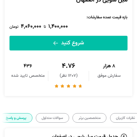
مبل شویی در اصفهان
بازه قیمت عمده سفارشات
:
4,060,000
1,400,000
تا
تومان
شروع کنید
4.76
8 هزار
436
سفارش موفق
(1207 نظر)
متخصص تایید شده
نظرات کاربران
متخصصین برتر
سوالات متداول
پرسش و پاسخ
جدول قیمت مبل شویی در اصفهان