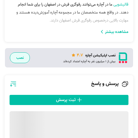
قالیشویی
ما در آچاره می‌توانند رفوگری فرش‌ در اصفهان را برای شما انجام
دهند. در واقع همه متخصصان ما در مجموعه آچاره آموزش‌دیده هستند و
مهارت بالایی درخصوص رفوگری فرش اصفهان دارند.
مشاهده بیشتر
نحوه ثبت سفارش رفوگری فرش در اصفهان
اگرچه رفو و مرمت فرش کار پیچیده‌ای به نظر می‌رسد؛ اما ثبت سفارش برای
4.7
دریافت سرویس رفوگری فرش اصفهان بسیار آسان و رایگان است. شما
نصب اپلیکیشن آچاره
نصب
بیش از 1 میلیون نفر به آچاره اعتماد کرده‌اند
می‌توانید برای ثبت درخواست یکی از 3 راه ارتباطی ما را در متن زیر انتخاب
کنید:
1. ثبت سفارش از طریق وب‌سایت آچاره: برای ثبت درخواست در وب‌سایت ما
پرسش و پاسخ
باید بر گزینه «شروع کنید» در پایین همین صفحه بزنید. پس از کلیک بر این
گزینه از شما تعدادی سوال پرسیده می‌شود. این سوالات ساده و آسان هستند
ثبت پرسش
و در این جهت پرسیده می‌شوند که بهترین خدمات ممکن به شما ارائه شود.
پس از آن می‌توانید در بین متخصصان رفوگر فرش خود را انتخاب کنید.
2. ثبت سفارش از طریق اپلیکیشن آچاره: روش دیگری که برای ثبت درخواست
رفوگری فرش در اصفهان وجود دارد نصب اپلیکیشن آچاره است. اپلیکیشن ما