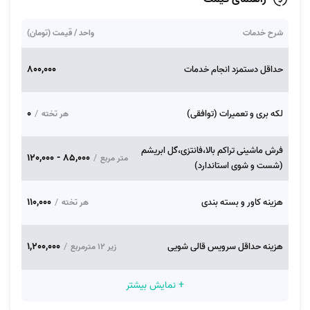
شرح خدمات
واحد / قیمت (تومان)
800,000
حداقل دستمزد انجام خدمات
0
لکه بری و تعمیرات (توافقی)
/
هر تخته
فرش ماشینی تراکم بالا،فانتزی،گل ابریشم
85,000 - 120,000
/
متر مربع
(شست و شوی استاندارد)
110,000
هزینه کاور و بسته بندی
/
هر تخته
1,200,000
هزینه حداقل سرویس قالی شویی
/
زیر ۱۲ مترمربع
+ نمایش بیشتر