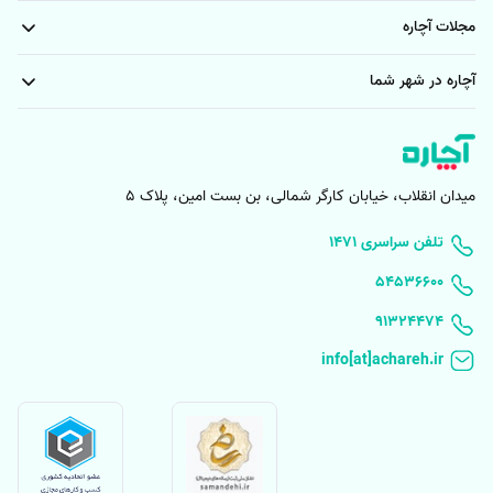
مجلات آچاره
فرش‌‌ها به‌خصوص فرش‌های دست‌باف به‌سختی بافته می‌شوند و برای خرید
خدمات قالیشویی مشهد پیروزی
خدمات قالیشویی مشهد قاسم آباد
آن‌ها شما باید هزینه بالایی پرداخت کنید. پس باید به‌خوبی از آن‌ها محافظت
آچاره در شهر شما
خدمات قالیشویی مشهد رسالت
قالیشویی هاشمیه مشهد
شود؛ اما گاهی بدون این‌که بخواهید فرش شما آسیب می‌بیند. وقتی که فرش
شما آسیب می‌بیند دیگر زیبایی و شکوه قبل را ندارد و نمای ظاهری محیط خانه
خدمات قالیشویی غرب مشهد
قالیشویی در مشهد
را زشت می‌کند.
خدمات قالیشویی مشهد وکیل اباد
شما ممکن است به فکر خرید مجدد فرش بیفتید؛ اما اکثر افراد با توجه به
میدان انقلاب، خیابان کارگر شمالی، بن بست امین، پلاک 5
هزینه بالای آن منصرف می‌شوند. اما نیازی به هزینه مجدد نیست و با مرمت
فرش‌های آسیب‌دیده آن‌ها بازسازی می‌شوند و زیبایی خود را مجدد بازمی‌یابند.
۱۴۷۱ تلفن سراسری
در واقع رفوگری فرش با هدف حفظ، نگهداری و افزایش طول عمر فرش‌ها
۵۴۵۳۶۶۰۰
انجام می‌شود.
91324474
ابزار مورد نیاز رفوگری فرش در اصفهان چیست؟
هر کاری ابزار خاص خود را می‌طلبد؛ ترمیم فرش‌ها نیز نیاز به تجهیزات خاصی
دارد تا متخصص مربوطه بتواند فرش شما را رفو کند. برخی از لوازم مهم برای
رفوگری فرش در اصفهان به‌شرح زیر هستند: