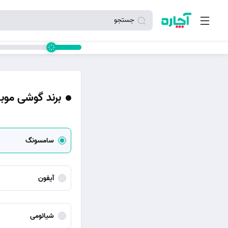
جستجو
برند گوشی موب
سامسونگ
آیفون
شیائومی