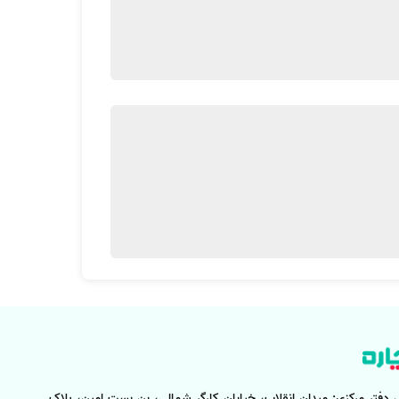
شت، اما به طور کلی، محل زخم باید ضد عفونی بشه،
ی‌گیره:
 مدارک لازم رو به دست آورده باشن. این افراد شامل
 دفتر مرکزی:
میدان انقلاب، خیابان کارگر شمالی، بن بست امین، پلاک