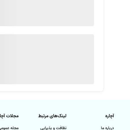
همونطور که مشخص شد، پانسمان کردن بسته به محل زخ
خون ریزی قطع بشه. سترون سازی صورت بگیره و در نهای
محلول های شستشو مثل سرم نمکی
مواد ضد عفونی کننده مثل بتادین، آب اکسیژنه، گاز پ
نیروهای متخصص برای پانسمان کردن
پانسمان کردن یک کار تخصصی محسوب می شه و افرادی که
موارد زیر هستن:
پزشکانی که دارای پروانه مطب معتبر باشن.
افرادی با مدرک کاردانی و کارشناسی پرستاری و یا حتی م
آچاره
لینک‌های مرتبط
مجلات آچار
افرادی که دیپلم بهیاری دارند
درباره ما
نظافت و پذیرایی
مجله عمومی 