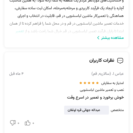
و حساسیت‌های موردنظر مردم یک منطقه به شما ارائه شود؛ به همین مناسبت
آچاره با ایجاد یک فرآیند کاربردی و مرحله‌به‌مرحله، امکان ثبت ساده سفارش،
هماهنگی با تعمیرکار ماشین لباسشویی در قم، قابلیت در انتخاب و اجرای
خدمات تعمیر ماشین لباسشویی در قم و در محل شما را فراهم کرده تا از همان
ابتدا تا پایان فرآیند تعمیر لباسشویی در قم خیال شما راحت باشد و از
تعمیر
مشاهده بیشتر
ماشین لباسشویی سامسونگ
گرفته تا اسنوا را به دست متخصصان کاربلد آن
بسپارید.
نظرات کاربران
مزایای آچاره در ارائه خدمات تعمیر ماشین لباسشویی در قم
عباس ا. (سالاریه, قم)
4 ماه قبل
چیست؟
امتیاز به سفارش
نصب و تعمیر ماشین لباسشویی
ماشین‌های لباسشویی لوازم خانگی‌های گران‌قیمت و کاربردی در منازل ما
خوش برخورد و تعمیر در اسرع وقت
ایرانیان هستید که از سرویس آن گرفته تا تعمیر ماشین لباسشویی در قم و در
هر شهر دیگری؛ اولویت بالایی برای اقدام به دریافت خدمات پیدا می‌کنند.
متخصص
عبداله جهانی قره اوغلان
اگر تا به‌حال از آچاره در دریافت خدمات دیگر در این شهر سرویسی دریافت
0
0
نکرده‌اید؛ لازم است بدانید آچاره یک بستر همه‌چیز تمام در ارائه خدمات تعمیر