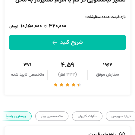
تعمیر لباسشویی در قم با اعزام تعمیرکار به محل
بازه قیمت عمده سفارشات
:
10,150,000
320,000
تا
تومان
شروع کنید
4.59
371
1964
سفارش موفق
(333 نظر)
متخصص تایید شده
درباره سرویس
نظرات کاربران
متخصصین برتر
پرسش و پاسخ
راهنمای قیمت