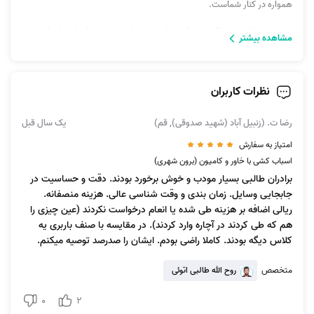
همواره در کنار شماست.
در صورت داشتن هر گونه سوال در رابطه با حمل بار، چیدن اسباب، اسباب
مشاهده بیشتر
کشی، بسته بندی، اثاث کشی، اسباب کشی شهرستان، اتوبار و... می‌توانید با
پشتیبانی آچاره تماس بگیرید.
نظرات کاربران
رضا ت. (زنبیل آباد (شهید صدوقی), قم)
یک سال قبل
امتیاز به سفارش
اسباب کشی با خاور و کامیون (برون شهری)
برادران طالبی بسیار مودب و خوش برخورد بودند. دقت و حساسیت در
جابجایی وسایل. زمان بندی و وقت شناسی عالی. هزینه منصفانه.
ریالی اضافه بر هزینه طی شده یا انعام درخواست نکردند (عین چیزی را
هم که طی کردند در آچاره وارد کردند). در مقایسه با صنف باربری یه
کلاس دیگه بودند. کاملا راضی بودم. ایشان را صدرصد توصیه میکنم.
متخصص
روح الله طالبی اتوئی
0
2