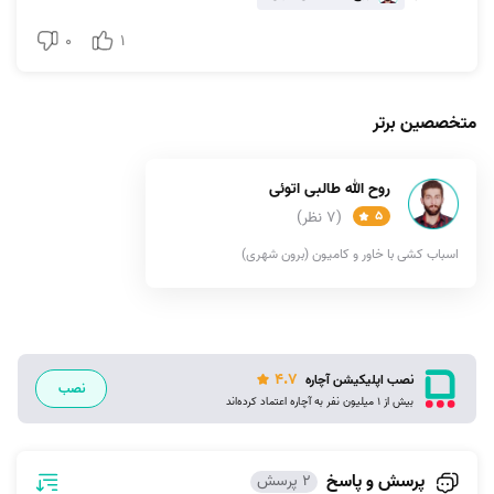
0
1
متخصصین برتر
روح الله طالبی اتوئی
5
(7 نظر)
اسباب کشی با خاور و کامیون (برون شهری)
4.7
نصب اپلیکیشن آچاره
نصب
بیش از 1 میلیون نفر به آچاره اعتماد کرده‌اند
پرسش و پاسخ
2 پرسش