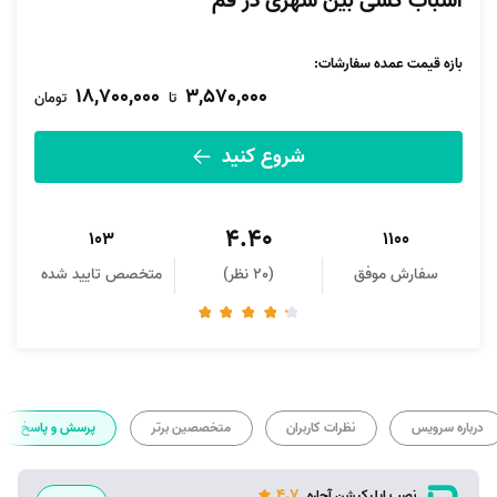
اسباب کشی بین شهری در قم
بازه قیمت عمده سفارشات
:
18,700,000
3,570,000
تا
تومان
شروع کنید
4.40
103
1100
سفارش موفق
(20 نظر)
متخصص تایید شده
درباره سرویس
نظرات کاربران
متخصصین برتر
پرسش و پاسخ
4.7
نصب اپلیکیشن آچاره