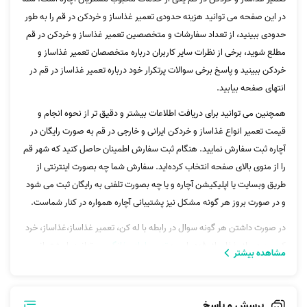
در این صفحه می توانید هزینه حدودی تعمیر غذاساز و خردکن در قم را به طور
حدودی ببینید، از تعداد سفارشات و متخصصین تعمیر غذاساز و خردکن در قم
مطلع شوید، برخی از نظرات سایر کاربران درباره متخصصان تعمیر غذاساز و
خردکن ببینید و پاسخ برخی سوالات پرتکرار خود درباره تعمیر غذاساز در قم در
انتهای صفحه بیابید.
همچنین می توانید برای دریافت اطلاعات بیشتر و دقیق تر از نحوه انجام و
قیمت تعمیر انواع غذاساز و خردکن ایرانی و خارجی در قم به صورت رایگان در
آچاره ثبت سفارش نمایید. هنگام ثبت سفارش اطمینان حاصل کنید که شهر قم
را از منوی بالای صفحه انتخاب کرده‌اید. سفارش شما چه بصورت اینترنتی از
طریق وبسایت یا اپلیکیشن آچاره و یا چه بصورت تلفنی به رایگان ثبت می شود
و در صورت بروز هر گونه مشکل نیز پشتیبانی آچاره همواره در کنار شماست.
در صورت داشتن هر گونه سوال در رابطه با له کن، تعمیر غذاساز،غذاساز، خرد
کن، پوره ساز، غذا ساز، فودپراسر و
تعمیر لوازم خانگی
می‌توانید با پشتیبانی
مشاهده بیشتر
آچاره تماس بگیرید.
پرسش و پاسخ