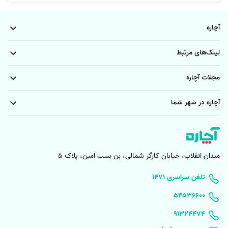
آچاره
لینک‌های مرتبط
مجلات آچاره
آچاره در شهر شما
میدان انقلاب، خیابان کارگر شمالی، بن بست امین، پلاک 5
۱۴۷۱ تلفن سراسری
۵۴۵۳۶۶۰۰
91324474