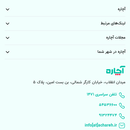
آچاره
لینک‌های مرتبط
مجلات آچاره
آچاره در شهر شما
میدان انقلاب، خیابان کارگر شمالی، بن بست امین، پلاک 5
۱۴۷۱ تلفن سراسری
۵۴۵۳۶۶۰۰
91324474