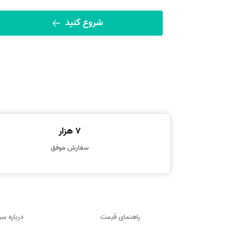
شروع کنید
7 هزار
سفارش موفق
راهنمای قیمت
درباره س