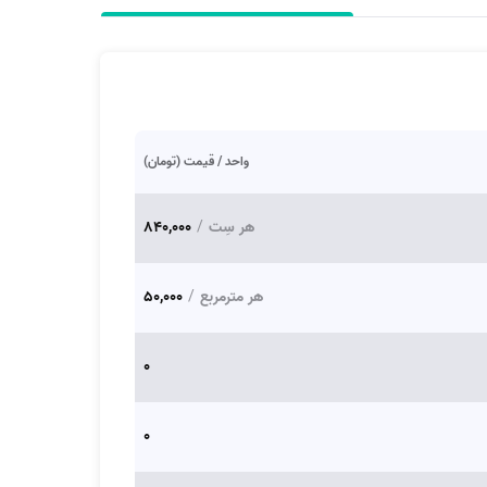
واحد / قیمت (تومان)
هر سِت
/
840,000
هر مترمربع
/
50,000
0
0