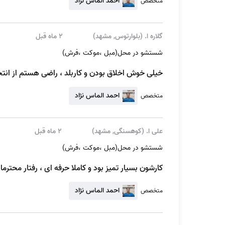
احمد الماس نژاد
متخصص
گلاره ا. (بلوار‌توس, مشهد)
2 ماه قبل
شستشو در محل(مبل ،موکت ،فرش)
نحوه ثبت سفارش مبل شویی در صیاد شیر
خیلی خوش اخلاق بودن و کاربلد ، راضی هستم از انت
احمد الماس نژاد
برای ثبت سفارش خیلی آسان بر روی گزینه «شروع کنید»
متخصص
سفارش آنلاین خدمات شستشوی مبل
علی ا. (کوهسنگی, مشهد)
2 ماه قبل
برای ثبت سفارش خود، نام آچاره را جستجو کرده و وا
شستشو در محل(مبل ،موکت ،فرش)
سفارش را پر کنید. شما با پاسخ به چند سوال ساده و ت
کارشون بسیار تمیز بود و کاملا حرفه ای ، رفتار محتر
احمد الماس نژاد
اپلیکیشن آچاره برای ثبت سفارش‌ها
متخصص
اپلیکیشن آچاره را از گوگل پلی یا بازار نصب کنید تا 