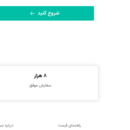
شروع کنید
8 هزار
سفارش موفق
راهنمای قیمت
درباره س