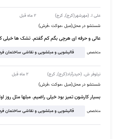
این محلۀ قدیمی می‌توانید از سرویس مبل شویي در مه
علی ا. (مهرشهر(کرج), کرج)
2 ماه قبل
چون با تدبیر درست
آچاره کرج
، برای افزایش سرعت ارا
شستشو در محل(مبل ،موکت ،فرش)
ترتیب نگرانی بابت ارائه خدمات در هر جایی از مهرش
عالی و حرفه ای هرچی بگم کم گفتم. تشک ها خیلی کثی
قالیشویی و مبلشویی و نقاشی ساختمان فرهن
متخصص
نحوه ثبت سفارش مبل شویی در مهرشهر ک
نیلوفر ش. (حیدرآباد(کرج), کرج)
2 ماه قبل
برای اینکه از سرویس
مبل شویي در مهرشهر کرج
استفا
شستشو در محل(مبل ،موکت ،فرش)
از بین دسته‌بندی‌های خدمات، تمیزکاری را انتخاب 
بسیار کارشون تمیز بود خیلی راضیم. مبلها مثل روز 
گزینۀ شستشو را انتخاب کنید.
قالیشویی و مبلشویی و نقاشی ساختمان فرهن
در این قسمت روی شستشو در محل (مبل، موکت، 
متخصص
در این صفحه اطلاعات مختلفی پیرامون حدود قی
و کاناپه و نظرات مشتریان در اختیار شما قرار دارد