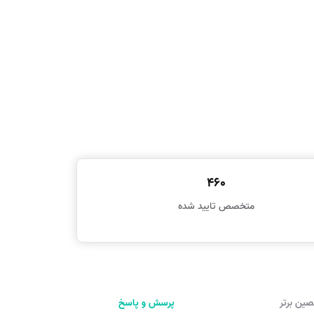
460
متخصص تایید شده
ین برتر
پرسش و پاسخ