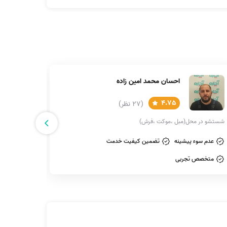
احسان محمد امین زاده
مادگی می‌کنند) را مشخص کنید.
4.75
(27 نظر)
شستشو در محل(مبل ،موکت ،فرش)
شستشو در 
د که تمام متخصصان آچاره تایید صلاحیت شده‌اند و
عدم سوء پیشینه
تضمین کیفیت خدمت
متخصص تجربی