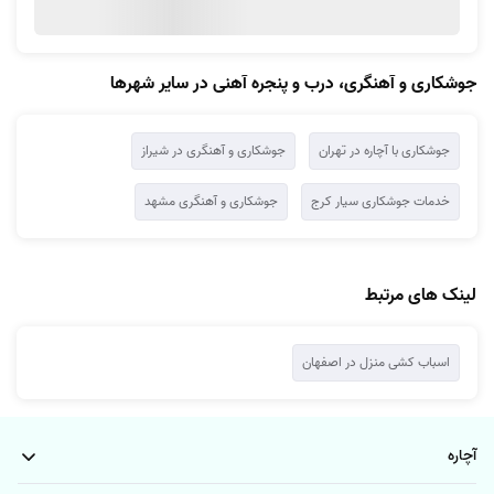
عملکرد متخصصان، دستمزدها و نحوه انجام خدمات، ارائه شود.
شما سفارش خدمات جوشکاری خود را به آچاره می‌دهید که ۴ سال پیاپی
در سال‌های ۱۳۹۷، ۱۳۹۸، ۱۳۹۹ و ۱۴۰۰ اپلیکیشن برتر کشور در حوزه‌
جوشکاری و آهنگری، درب و پنجره آهنی در سایر شهرها
خدمات منزل در جشنواره‌ی وب و موبایل شده است.
اگر بعد از صحبت کردن با متخصص به توافق نرسیدید، می‌توانید بدون
جوشکاری با آچاره در تهران
جوشکاری و آهنگری در شیراز
پرداخت هیچ هزینه‌ای سفارش را لغو کنید.
تکنسین‌های آچاره طبق برنامه‌ای که شما تعیین کرده‌اید برای ارائه خدمات
خدمات جوشکاری سیار کرج
جوشکاری و آهنگری مشهد
به منزل شما خواهند آمد.
همچنین آچاره برای شما ساکنین اصفهان، سرویس‌های
لوله کشی اصفهان
،
مبل شویی اصفهان،
اسباب کشی اصفهان
، و... را در منزل ارائه می دهد. شما
لینک های مرتبط
می‌توانید از قسمت بالای صفحه با انتخاب شهر «اصفهان» سرویس‌های متنوع
آچاره در این شهر را ببینید و در صورت نیاز سفارش خودتان را ثبت کنید.
اسباب کشی منزل در اصفهان
آچاره