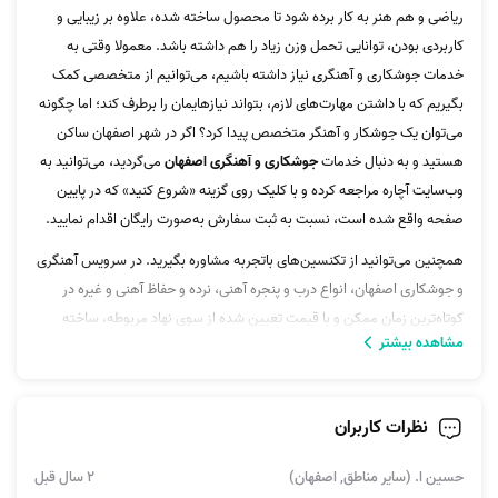
ریاضی و هم هنر به کار برده شود تا محصول ساخته شده، علاوه بر زیبایی و
کاربردی بودن، توانایی تحمل وزن زیاد را هم داشته باشد. معمولا وقتی به
خدمات جوشکاری و آهنگری نیاز داشته باشیم، می‌توانیم از متخصصی کمک
بگیریم که با داشتن مهارت‌های لازم، بتواند نیازهایمان را برطرف کند؛ اما چگونه
می‌توان یک جوشکار و آهنگر متخصص پیدا کرد؟ اگر در شهر اصفهان ساکن
هستید و به دنبال خدمات
جوشکاری و آهنگری اصفهان
می‌گردید، می‌توانید به
وب‌سایت آچاره مراجعه کرده و با کلیک روی گزینه «شروع کنید» که در پایین
صفحه واقع شده است، نسبت به ثبت سفارش به‌صورت رایگان اقدام نمایید.
همچنین می‌توانید از تکنسین‌های باتجربه مشاوره بگیرید. در سرویس آهنگری
و جوشکاری اصفهان، انواع درب و پنجره آهنی، نرده و حفاظ آهنی و غیره در
کوتاه‌ترین زمان ممکن و با قیمت تعیین شده از سوی نهاد مربوطه، ساخته
مشاهده بیشتر
می‌شوند. جوشکاری لوله‌ گاز، خرده‌کاری، جوشکاری لولای درب، جای قفل در
پارکینگ زیرمجموعه خدمات ما هستند.
نظرات کاربران
قیمت جوشکاری و آهنگری در اصفهان
قبل از ثبت سفارش، دانستن میزان دستمزد و قیمت ساخت درب و پنجره آهنی
حسین ا. (سایر مناطق, اصفهان)
2 سال قبل