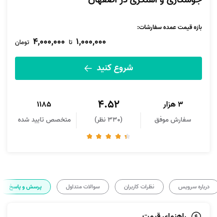
جوشکاری و آهنگری در اصفهان
بازه قیمت عمده سفارشات
:
4,000,000
1,000,000
تا
تومان
شروع کنید
4.52
3 هزار
1185
سفارش موفق
(330 نظر)
متخصص تایید شده
درباره سرویس
نظرات کاربران
سوالات متداول
پرسش و پاسخ
راهنمای قیمت