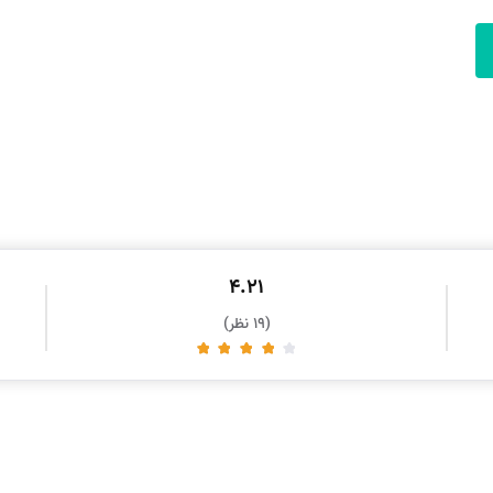
4.21
(19 نظر)