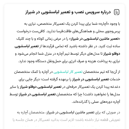
درباره سرویس نصب و تعمیر لباسشویی در شیراز
با وجود «آچاره» شما برای پیدا کردن یک تعمیرکار متخصص، نیازی به
پرس‌وجوی محلی و هماهنگی‌‌های طاقت‌فرسا ندارید. کافی‌ست درخواست
«
تعمیر ماشین لباسشویی در شیراز
» را در عرض زمانی کوتاه و با چند کلیک
ساده ثبت کنید. در نظر داشته باشید که تمامی فرآیندها از
تعمیر لباسشویی
دوقلو شیراز
تا مدل‌های دیگر توسط تیم آچاره در منزل شما انجام می‌شود و
نیازی به پرداخت هزینه و صرف انرژی برای حمل‌ونقل دستگاه وجود ندارد.
از آن‌جا که تیم متخصصان
تعمیر کار لباسشویی
در آچاره با کمک متخصصان
خدمات
تعمیر لباسشویی در شیراز
را برعهده گرفته است؛ دیگر جایی برای
دغدغه پیدا کردن یک تعمیرکار حرفه‌ای در
تعمیر لباسشویی دوقلو شیراز
یا سایر
مدل‌ها را نخواهید داشت! چرا که متخصصان
تعمیر لباسشویی در شیراز
توسط
آچاره دوره‌های عملی را گذرانده‌اند.
در صورتی که برای
تعمیر ماشین لباسشویی در شیراز
، متخصصان آچاره به
تعویض قطعه نیاز داشته باشند؛ لازم است بدانید تعمیرکار در همان جلسه یا
جلسات بعدی این کار را برای شما انجام می‌دهد تا برای پیدا کردن قطعات