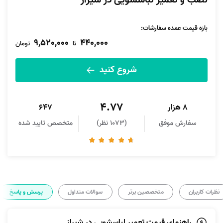
نصب و تعمیر لباسشویی در شیراز
بازه قیمت عمده سفارشات
:
9,520,000
440,000
تا
تومان
شروع کنید
4.77
8 هزار
647
سفارش موفق
(1073 نظر)
متخصص تایید شده
نظرات کاربران
متخصصین برتر
سوالات متداول
پرسش و پاسخ
راهنمای قیمت تعمیر لباسشویی در شیراز