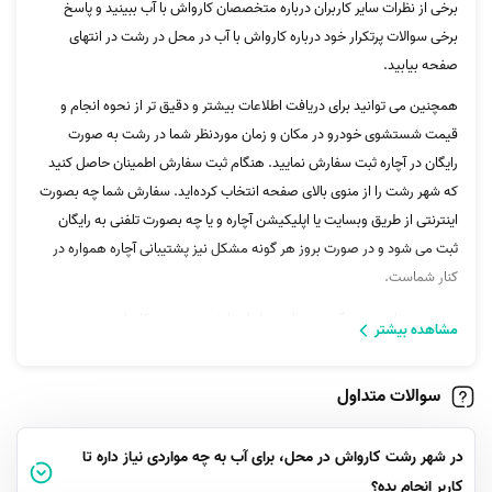
برخی از نظرات سایر کاربران درباره متخصصان کارواش با آب ببینید و پاسخ
برخی سوالات پرتکرار خود درباره کارواش با آب در محل در رشت در انتهای
صفحه بیابید.
همچنین می توانید برای دریافت اطلاعات بیشتر و دقیق تر از نحوه انجام و
قیمت شستشوی خودرو در مکان و زمان موردنظر شما در رشت به صورت
رایگان در آچاره ثبت سفارش نمایید. هنگام ثبت سفارش اطمینان حاصل کنید
که شهر رشت را از منوی بالای صفحه انتخاب کرده‌اید. سفارش شما چه بصورت
اینترنتی از طریق وبسایت یا اپلیکیشن آچاره و یا چه بصورت تلفنی به رایگان
ثبت می شود و در صورت بروز هر گونه مشکل نیز پشتیبانی آچاره همواره در
کنار شماست.
در صورت داشتن هر گونه سوال در رابطه با شست و شو، کاروا، روشویی،
مشاهده بیشتر
شیشه ماشین، رینگ و لاستیک، شستشو،
کارواش
و... می‌توانید با پشتیبانی
آچاره تماس بگیرید.
سوالات متداول
در شهر رشت کارواش در محل، برای آب به چه مواردی نیاز داره تا
کاربر انجام بده؟