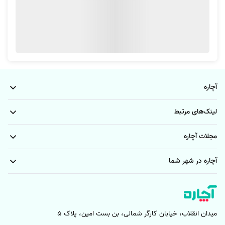
تورنتو، با مجموعه‌ای از متخصصان روبه‌رو هستید که از عملکرد آن‌ها آگاهی
کاملی نیز خواهید داشت.
ایرانی بودن متخصصان نصاب تلویزیون در تورنتو
از آن‌جا که لازمه عملکرد یک نصاب تلویزیون در تورنتو، برقراری ارتباط و ارائه
راهنمایی موثر محسوب می‌شود؛ لازم است بدانید متخصصان فارسی‌زبان و
ایرانی توسط آچاره با شما سینک می‌شود تا برای درک بهتر از مشکلات فنی و
آچاره
توصیه‌های حرفه‌ای، با زبان فارسی ارتباط بگیرید و چالشی از بابت عدم درک
مفاهیم فنی به زبان انگلیسی را تجربه نکنید.
لینک‌های مرتبط
خدمات نصب تلویزیون روی دیوار در تورنتو با آچاره شامل چه
مجلات آچاره
مواردی می‌شود؟
آچاره در شهر شما
نصب صحیح تلویزیون و تجهیزات جانبی آن، تاثیر مستقیمی بر کیفیت تماشای
تصویر و دوام دستگاه دارد. در این فرآیند توجه به موقعیت قرارگیری، مسیر
کابل‌کشی و استفاده از ابزار مناسب اهمیت زیادی دارد. وقتی تمامی این مراحل
به شکل دقیق انجام شوند، از نظر ایمنی، زیبایی فضا و عملکرد دستگاه نتیجه
میدان انقلاب، خیابان کارگر شمالی، بن بست امین، پلاک 5
مطلوب‌تری خواهید داشت. خدمات نصب تلویزیون در آچاره تورنتو با رویکردی