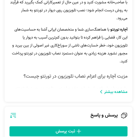
با صاحب‌خانه مشورت کنید و در عین حال از تعمیرکارانی کمک بگیرید که فرآیند
به روش درست انجام شود؛ نصب تلویزیون روی دیوار در تورنتو به شمار
می‌رود.
آچاره تورنتو
با هماهنگ‌سازی شما و متخصصان ایرانی آشنا به حساسیت‌های
این کار، فضایی را فراهم کرده تا بتوانید بدون کم‌ترین آسیب به دیوار یا
تلویزیون خود، خطر خسارت‌های ناشی از سوراخ‌کاری غیر اصولی از بین ببرید و
مجبور نشوید هزینه زیادی به عنوان دستمزد نصاب تلویزیون در تورنتو پرداخت
کنید.
مزیت آچاره برای اعزام نصاب تلویزیون در تورنتو چیست؟
ما به عنوان واسطه میان شما و متخصصان نصب تلویزیون روی دیوار تورنتو،
مشاهده بیشتر
محیطی را ایجاد کرده‌ایم که شما در این فضا می‌توانید به راحتی از طریق ثبت
سفارش، به مجموعه‌ای از متخصصان ایرانی دست پیدا کنید که فرآیند نصب
تلویزیون روی دیوار در تورنتو را برعهده می‌گیرند. از عملکرد پرسرعت آچاره هم
پرسش و پاسخ
که بگذریم، لازم است بگوییم این سرویس یا
تعمیر تلویزیون در تورنتو
توسط
آچاره از مزایای زیادی برای شما برخوردار است که در ادامه به آن‌ها خواهیم
ثبت پرسش
پرداخت.