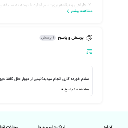
طراحی و برنامه‌ریزی
: تیم آچاره با توجه به سلیقه و
مشاهده بیشتر
مدرن، فضای خانه شما را به‌روز و زیبا کنیم.
اجرای بازسازی
: پس از تأیید طراحی‌ها، عملیات اج
کیفیت و در کمترین زمان ممکن به پایان برسد.
پرسش و پاسخ
1 پرسش
تحویل نهایی
: پس از اتمام کار، خانه شما با بهتر
خدمات آچاره برای بازسازی خانه در شیراز 
نوسازی کامل ساختمان
: تغییرات اساسی در ساختا
سلام خورده کاری انجام میدید؟نیمی از دیوار حال کاغذ 
تغییر دکوراسیون داخلی
: طراحی و اجرای دکوراسی
مشاهده 1 پاسخ
بازسازی آشپزخانه و سرویس‌های بهداشتی
: تعویض
نوسازی سیستم‌های تأسیساتی
: برق‌کشی، لوله‌
چرا بازسازی خانه خود را به آچاره بسپارید؟
آچاره
لینک‌های مرتبط
مجلات آچار