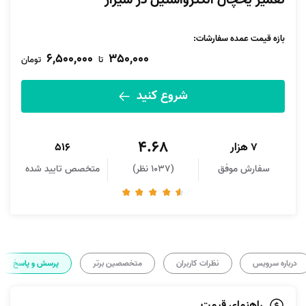
تعمیر یخچال الکترواستیل در شیراز
بازه قیمت عمده سفارشات
:
6,500,000
350,000
تا
تومان
شروع کنید
4.68
7 هزار
516
سفارش موفق
(1037 نظر)
متخصص تایید شده
درباره سرویس
نظرات کاربران
متخصصین برتر
پرسش و پاسخ
راهنمای قیمت