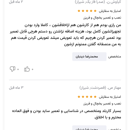
باشد.
کیاوش ن. (صدرا فاز یک, شیراز)
2 ماه قبل
یخچال صداهای غیرعادی تولید می‌کند
: صداهای عجیب و غریب ممکن
امتیاز به سفارش
است به دلیل سایش قطعات، عدم تعادل یخچال، خرابی کمپرسور یا
نصب و تعمیر یخچال و فریزر
مشکلات الکتریکی ایجاد شود.
من رازی بودم هم از کارشون هم ازاخلاقشون ، کاملا وارد بودن
یخچال روشن نمی‌شود
: این مشکل می‌تواند ناشی از خرابی پریز برق،
تجهیزاتشون کامل بود، هزینه اضافه نزاشتن رو دستم هرچی قابل تعمیر
بود تعمیر کردن هرچیم که باید تعویض میشد تعویض کردن قیمت هم
فیوز، سیم برق یا مشکلات داخلی یخچال باشد.
به من منصفانه گفتن ممنونم ازشون
متخصص
محمدرضا دیدبان
راه حل‌های کلی:
0
0
برای رفع این مشکلات، معمولا به تعمیرکار متخصص نیاز است. برای تعمیر
یخچال Electro Steel در منزل شیراز، تعمیرکار با بررسی دقیق یخچال، علت
مهناز ص. (قصردشت, شیراز)
3 ماه قبل
اصلی خرابی را تشخیص می‌دهد و اقدام به تعمیر یا تعویض قطعه معیوب
می‌کند. برخی از اقدامات اولیه که می‌توانید انجام دهید عبارتند از:
امتیاز به سفارش
نصب و تعمیر یخچال و فریزر
بررسی اتصالات برق:
مطمئن شوید که یخچال به پریز برق وصل است و
بسیار کاربلد ومتخصص در شناسایی و تعمیر ساید بودن و فوق العاده
فیوزهای مربوطه سالم هستند.
محترم و با اخلاق.
بررسی ترموستات
: ترموستات را روی دمای مناسب تنظیم کنید.
تمیز کردن کویل‌های کندانسور:
کویل‌های کندانسور را از گرد و غبار تمیز
متخصص
محمدرضا دیدبان