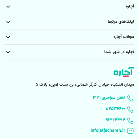
آچاره
لینک‌های مرتبط
مجلات آچاره
آچاره در شهر شما
میدان انقلاب، خیابان کارگر شمالی، بن بست امین، پلاک 5
۱۴۷۱ تلفن سراسری
۵۴۵۳۶۶۰۰
91324474