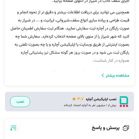
اجرای سقف کاذب در شیراز در انتهای صفحه بیابید.
همچنین می توانید برای دریافت اطلاعات بیشتر و دقیق تر از نحوه انجام و
قیمت طراحی و پیاده سازی انواع سقف،شیروانی، ایرانیت و ... در شیراز به
صورت رایگان در آچاره ثبت سفارش نمایید. هنگام ثبت سفارش اطمینان حاصل
کنید که شهر شیراز را از منوی بالای صفحه انتخاب کرده‌اید. سفارش شما چه
بصورت اینترنتی از طریق وبسایت یا اپلیکیشن آچاره و یا چه بصورت تلفنی به
رایگان ثبت می شود و در صورت بروز هر گونه مشکل نیز پشتیبانی آچاره
همواره در کنار شماست.
در صورت داشتن هر گونه سوال در رابطه با فایبرگلاس، اردوواز، پیاده سازی
مشاهده بیشتر
سقف، شیروانی، شاسی کشی سقف، ساخت سقف، آرداواز و... می‌توانید با
پشتیبانی آچاره تماس بگیرید.
4.7
نصب اپلیکیشن آچاره
نصب
بیش از 1 میلیون نفر به آچاره اعتماد کرده‌اند
پرسش و پاسخ