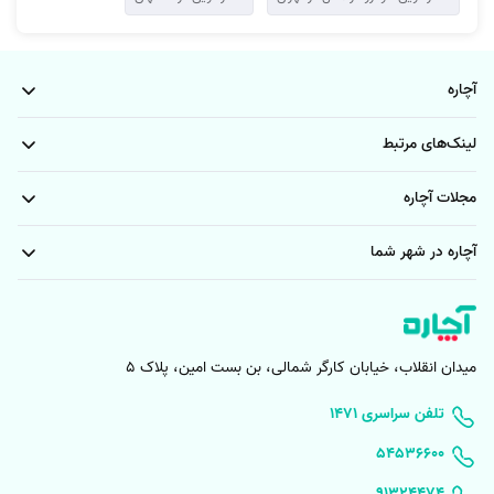
صفرشویی تخصصی خودرو در شیراز ممکن است هزینه زیادی به همراه
داشته باشد.
فرآیندی زمان بر است پس باید کمی حوصله خرج کنید.
آچاره
اگر صفرشویی به درستی انجام نشود به رنگ خودرو آسیب زده و خط و
خش ایجاد می‌کند.
لینک‌های مرتبط
اگر صفرشویی خودرو به درستی انجام نشود ممکن است که با توجه به
آلودگی‌های باقیمانده از نتیجه راضی نباشید.
مجلات آچاره
نفوذ آب به نقاط و قطعات حساس خودرو دردسر و خرابی ایجاد می‌کند.
آچاره در شهر شما
البته اگر می‌خواهید از این مزیت‌ها بهره‌مند شوید و با معایب سر و کار نداشته
باشید، باید صفرشویی را به صورت تخصصی و مطمئن انجام دهید که با
صفرشویی خودرو در شیراز از آچاره می‌توانید از تخصص و تبحر متخصصان
آچاره در رابطه با صفرشویی خودرو اطمینان کامل داشته باشید.
میدان انقلاب، خیابان کارگر شمالی، بن بست امین، پلاک 5
مزیت‌های ویژه صفرشویی خودرو آچاره شیراز
۱۴۷۱ تلفن سراسری
آچاره
، صفرشویی خودرو در شیراز را کاملا تخصصی و با بهترین کیفیت برای
۵۴۵۳۶۶۰۰
انواع خودرو، به ویژه خودروهای خارجی و کلاسیک انجام می‌دهد، چرا که
خودروهای لوکس متریال حساس‌تری دارند، به همین دلیل آچاره از مواد
91324474