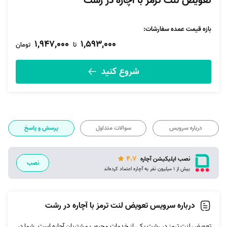
تعویض لنت ترمز با آچاره در رشت
بازه قیمت عمده سفارشات
:
1,947,000
1,593,000
تا
تومان
شروع کنید
درباره سرویس
سوالات متداول
پرسش و پاسخ
4.7
نصب اپلیکیشن آچاره
نصب
بیش از 1 میلیون نفر به آچاره اعتماد کرده‌اند
درباره سرویس تعویض لنت ترمز با آچاره در رشت
تعویض لنت ترمز در رشت یکی از خدمات محبوب مشتریان آچاره است. شما در