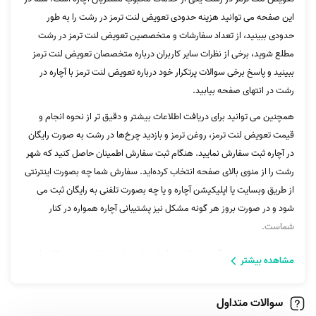
این صفحه می توانید هزینه حدودی تعویض لنت ترمز در رشت را به طور
حدودی ببینید، از تعداد سفارشات و متخصصین تعویض لنت ترمز در رشت
مطلع شوید، برخی از نظرات سایر کاربران درباره متخصصان تعویض لنت ترمز
ببینید و پاسخ برخی سوالات پرتکرار خود درباره تعویض لنت ترمز با آچاره در
رشت در انتهای صفحه بیابید.
همچنین می توانید برای دریافت اطلاعات بیشتر و دقیق تر از نحوه انجام و
قیمت تعویض لنت ترمز، روغن ترمز و بازدید چرخ‌ها در رشت به صورت رایگان
در آچاره ثبت سفارش نمایید. هنگام ثبت سفارش اطمینان حاصل کنید که شهر
رشت را از منوی بالای صفحه انتخاب کرده‌اید. سفارش شما چه بصورت اینترنتی
از طریق وبسایت یا اپلیکیشن آچاره و یا چه بصورت تلفنی به رایگان ثبت می
شود و در صورت بروز هر گونه مشکل نیز پشتیبانی آچاره همواره در کنار
شماست.
در صورت داشتن هر گونه سوال در رابطه با لنت، لنت عقب، صفحه کلاچ،لنت
مشاهده بیشتر
جلو، دسیک و صفحه و... می‌توانید با پشتیبانی آچاره تماس بگیرید.
سوالات متداول