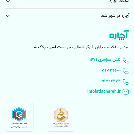
مجلات آچاره
آچاره در شهر شما
میدان انقلاب، خیابان کارگر شمالی، بن بست امین، پلاک 5
۱۴۷۱ تلفن سراسری
۵۴۵۳۶۶۰۰
91324474