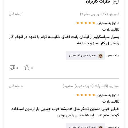
نظرات کاربران
امیر ق. (۱۷ شهریور, مشهد)
9 ماه قبل
امتیاز به سفارش
نظافت راه‌ پله
بسیار سپاسگزارم از ایشان بابت اخلاق شایسته توام با تعهد در انجام کار
نظافت راه پله مشهد شامل چه خدماتی است؟
و تحویل کار تمیز و باسابقه
در بخش قبلی به بخش‌هایی از
خدمات نظافت راه پله در مشهد
و نحوه انجام
متخصص
سعید تاجی شرامینی
آن‌ها اشاره کردیم. اما لازم به ذکر است که این خدمات شامل موارد دیگری است
0
0
که در ادامه نام می‌بریم:
نظافت پله‌ها و راهروها
مینا ی. (قاسم‌أباد (شهرک غرب), مشهد)
10 ماه قبل
نظافت پاگردها
دستمال‌کشی قرنیزها
امتیاز به سفارش
پاک کردن نرده‌ها
نظافت راه‌ پله
خیلی خیلی ممنون تشکر مثل همیشه خوب چندین بار ازشون استفاده
دستمال‌کشی دیواره‌های راه پله
کردم تمام همسایه ها خیلی راضی بودن
شستشوی درب و کابین آسانسور
پاک کردن شیشه‌ها از داخل
متخصص
سعید تاجی شرامینی