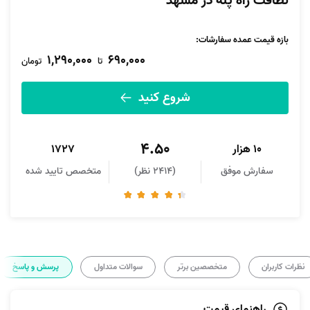
نظافت راه پله در مشهد
بازه قیمت عمده سفارشات
:
1,290,000
690,000
تا
تومان
شروع کنید
4.50
10 هزار
1727
سفارش موفق
(2414 نظر)
متخصص تایید شده
نظرات کاربران
متخصصین برتر
سوالات متداول
پرسش و پاسخ
راهنمای قیمت