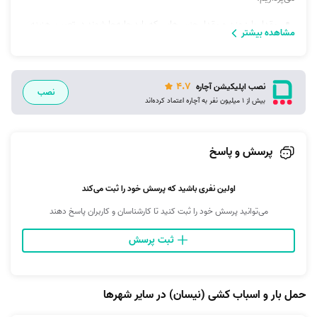
مقدار بار: وزن و مقدار جنس‌هایی که باید جابه‌جا شوند در تعیین هزینه
مشاهده بیشتر
نقش دارند. بار حجیم ممکن است قیمت بیشتری داشته باشد.
زمان: زمان لازم برای حمل و نقل می‌تواند هزینه و قیمت را تغییر دهد.
هرچه زمان بیشتری طول بکشد؛ طبیعتا هزینه‌ها بالاتر می‌رود. از طرفی، در
4.7
نصب اپلیکیشن آچاره
نصب
صورت نیاز به خدمات فوری در زمان‌های کوتاه، هزینه‌ای که برای کرایه
بیش از 1 میلیون نفر به آچاره اعتماد کرده‌اند
پرداخت می‌شود بالاتر می‌رود.
مسافت: مقدار مسافتی که وانت تلفنی مشهد بلوار توس طی می‌کند
پرسش و پاسخ
می‌تواند بیشترین تأثیر را روی کرایه وانت بار داشته باشد.
خدمات جانبی: در بعضی اوقات ممکن است خدماتی مانند بسته‌بندی،
اولین نفری باشید که پرسش خود را ثبت می‌کند
بارگیری و تخلیه، جمع‌آوری وسایل و غیره توسط راننده‌های وانت ارائه شود
که هزینه خدمات را بالاتر می‌برد.
می‌توانید پرسش خود را ثبت کنید تا کارشناسان و کاربران پاسخ دهند
ثبت پرسش
نحوه ثبت سفارش به خدمات وانت تلفني مشهد بلوار توس
حمل بار و اسباب کشی (نیسان) در سایر شهرها
خدمات
وانت تلفنی مشهد
بلوار توس، اگرچه در بلوار توس مشهد واقع است
اما از شهرک حجت، امام هادی، شهر کشاورزی تا شهرک مطهری و تمام مناطق