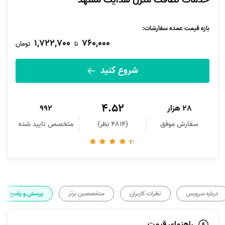
خدمات نظافت منزل هدایت مشهد
بازه قیمت عمده سفارشات
:
1,722,700
760,000
تا
تومان
شروع کنید
4.52
28 هزار
992
سفارش موفق
(4814 نظر)
متخصص تایید شده
درباره سرویس
نظرات کاربران
متخصصین برتر
پرسش و پاسخ
راهنمای قیمت