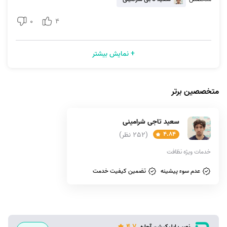
سفارش در سایت و اپلیکیشن ما به این صورت است که ابتدا شما وارد سایت یا
اپلیکیشن ما می‌شوید و سرویس نظافت منزل مشهد هدایت را انتخاب
0
4
می‌کنید. پس از این‌که چند سؤال کوتاه را پاسخ دادید و توضیحات لازم برای
متخصصان ما قرار دادید سفارش شما به‌صورت کاملاً رایگان ثبت می‌شود.
+ نمایش بیشتر
شما می‌توانید این مراحل را از طریق شماره ‌تلفن 1471 با کمک کارشناسان تلفنی
ما نیز انجام دهید. پس از انجام این مراحل برای افزایش سرعت ارائه خدمات در
متخصصین برتر
منطقه هدایت مشهد متخصصینی به شما خدمات ارائه می‌دهند که نزدیک
موقعیت مکانی شما هستند. بدین ترتیب نگرانی بابت ارائه خدمات در هدایت
مشهد نخواهید داشت.
سعید تاجی شرامینی
4.84
(252 نظر)
خدمات ویژه نظافت
عدم سوء پیشینه
تضمین کیفیت خدمت
4.7
نصب اپلیکیشن آچاره