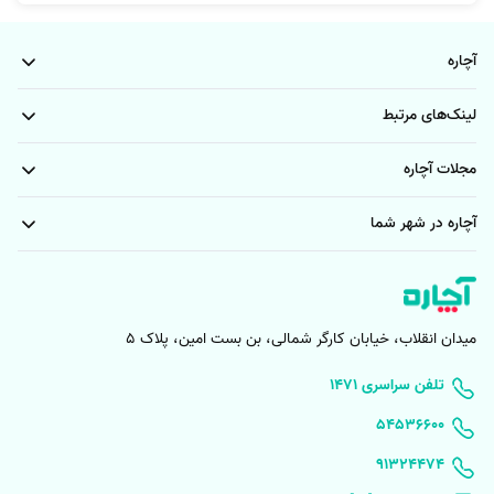
آچاره
لینک‌های مرتبط
مجلات آچاره
آچاره در شهر شما
میدان انقلاب، خیابان کارگر شمالی، بن بست امین، پلاک 5
۱۴۷۱ تلفن سراسری
۵۴۵۳۶۶۰۰
91324474