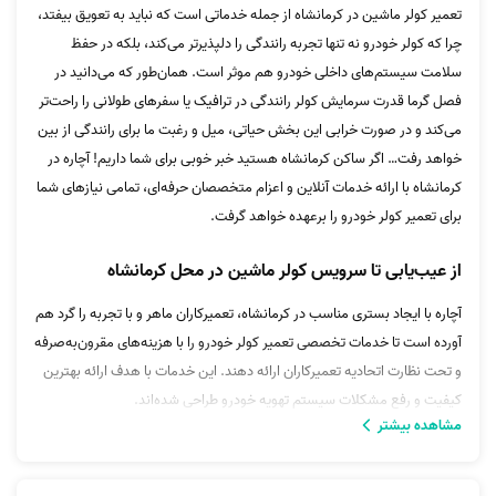
تعمیر کولر ماشین در کرمانشاه از جمله خدماتی است که نباید به تعویق بیفتد،
چرا که کولر خودرو نه تنها تجربه رانندگی را دلپذیرتر می‌کند، بلکه در حفظ
سلامت سیستم‌های داخلی خودرو هم موثر است. همان‌طور که می‌دانید در
فصل گرما قدرت سرمایش کولر رانندگی در ترافیک یا سفرهای طولانی را راحت‌تر
می‌کند و در صورت خرابی این بخش حیاتی، میل و رغبت ما برای رانندگی از بین
خواهد رفت… اگر ساکن کرمانشاه هستید خبر خوبی برای شما داریم! آچاره در
کرمانشاه با ارائه خدمات آنلاین و اعزام متخصصان حرفه‌ای، تمامی نیازهای شما
برای تعمیر کولر خودرو را برعهده خواهد گرفت.
از عیب‌یابی تا سرویس کولر ماشین در محل کرمانشاه
آچاره با ایجاد بستری مناسب در کرمانشاه، تعمیرکاران ماهر و با تجربه را گرد هم
آورده است تا خدمات تخصصی تعمیر کولر خودرو را با هزینه‌های مقرون‌به‌صرفه
و تحت نظارت اتحادیه تعمیرکاران ارائه دهند. این خدمات با هدف ارائه بهترین
کیفیت و رفع مشکلات سیستم تهویه خودرو طراحی شده‌اند.
مشاهده بیشتر
یکی از مهم‌ترین مزایای خدمات تعمیر کولر خودرو در کرمانشاه توسط آچاره،
علاوه بر مقرون‌به‌صرفه بودن، سرعت بالای انجام کار و دقت در تعمیرات است.