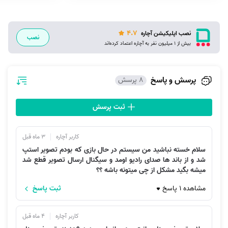
4.7
نصب اپلیکیشن آچاره
نصب
بیش از 1 میلیون نفر به آچاره اعتماد کرده‌اند
پرسش و پاسخ
8 پرسش
ثبت پرسش
کاربر آچاره
3 ماه قبل
سلام خسته نباشید من سیستم در حال بازی که بودم تصویر استپ
شد و از باند ها صدای رادیو اومد و سیگنال ارسال تصویر قطع شد
میشه بگید مشکل از چی میتونه باشه ؟؟
مشاهده 1 پاسخ
ثبت پاسخ
کاربر آچاره
4 ماه قبل