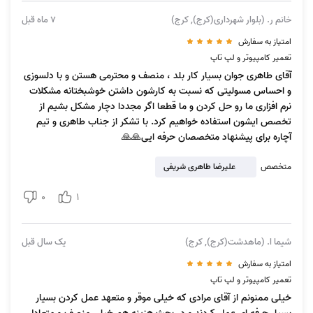
خانم ر. (بلوار شهرداری(کرج), کرج)
7 ماه قبل
امتیاز به سفارش
تعمیر کامپیوتر و لپ تاپ
آقای طاهری جوان بسیار کار بلد ، منصف و محترمی هستن و با دلسوزی
و احساس مسولیتی که نسبت به کارشون داشتن خوشبختانه مشکلات
نرم افزاری ما رو حل کردن و ما قطعا اگر مجددا دچار مشکل بشیم از
تخصص ایشون استفاده خواهیم کرد. با تشکر از جناب طاهری و تیم
آچاره برای پیشنهاد متخصصان حرفه ایی🙏🙏
متخصص
علیرضا طاهری شریفی
0
1
شیما ا. (ماهدشت(کرج), کرج)
یک سال قبل
امتیاز به سفارش
تعمیر کامپیوتر و لپ تاپ
خیلی ممنونم از آقای مرادی که خیلی موقر و متعهد عمل کردن بسیار