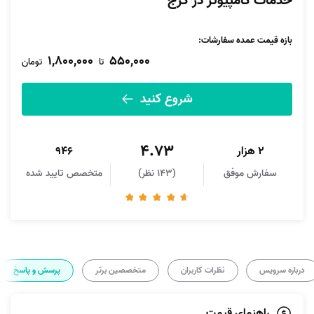
خدمات کامپیوتر در کرج
بازه قیمت عمده سفارشات
:
1,800,000
550,000
تا
تومان
شروع کنید
4.73
2 هزار
946
سفارش موفق
(143 نظر)
متخصص تایید شده
درباره سرویس
نظرات کاربران
متخصصین برتر
پرسش و پاسخ
راهنمای قیمت