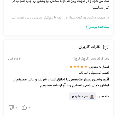
ثبت می شود و در صورت بروز هر گونه مشکل نیز پشتیبانی آچاره همواره در
کنار شماست.
در صورت داشتن هر گونه سوال در رابطه با نرم‌افزار، ویروس یابی، نصب آنتی
ویروس،کامپیوتر، ویندوز، بکاپ، بکاپ گیری و... می‌توانید با پشتیبانی
آچاره
مشاهده بیشتر
کرج
تماس بگیرید.
همچنین آچاره برای شما ساکنین شیراز، سرویس‌های نظافت منزل کرج،
نظرات کاربران
قالیشویی کرج، تعمیر یخچال کرج و... را در منزل ارائه می دهد. شما می‌توانید
از قسمت بالای صفحه با انتخاب شهر «کرج» سرویس‌های متنوع آچاره دراین
زهرا آ. (فردیس(کرج), کرج)
3 ماه قبل
شهر را ببینید و در صورت نیاز سفارش خودتان را ثبت کنید.
امتیاز به سفارش
تعمیر کامپیوتر و لپ تاپ
آقای رشیدی بسیار متخصص.با اخلاق.انسان شریف و عالی ممنونم از
ایشان خیلی راضی هستیم و از آچاره هم ممنونیم
متخصص
سجاد رشیدی
0
0