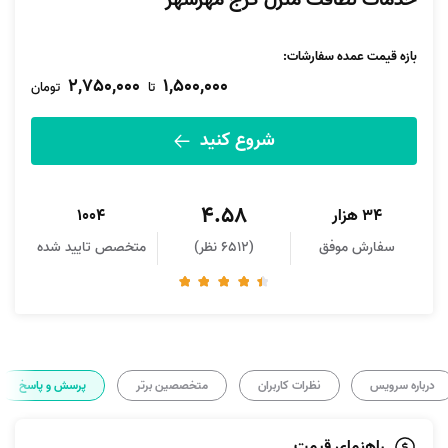
خدمات نظافت منزل کرج مهرشهر
بازه قیمت عمده سفارشات
:
2,750,000
1,500,000
تا
تومان
شروع کنید
4.58
34 هزار
1004
سفارش موفق
(6512 نظر)
متخصص تایید شده
درباره سرویس
نظرات کاربران
متخصصین برتر
پرسش و پاسخ
راهنمای قیمت