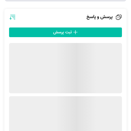
گردگیری کردن سطوح منزل
جاروبرقی کشیدن
پرسش و پاسخ
تمیز کردن حمام و دستشویی
پاک کردن شیشه‌ها و پنجره‌ها
ثبت پرسش
مرتب کردن کمد و کابینت
شستن لباس‌ها
شستن ظروف
و...
چرا به «آچاره» اعتماد کنیم؟
از طریق مجموعه آچاره می‌توانید در تمامی روزهای هفته و حتی روزهای
تعطیل، به صورت 24 ساعته از خدمات
نظافت منزل کرج مهرشهر
بهره
ببرید.
فرآیند ثبت سفارش در آچاره کاملا رایگان است و در صورت پشیمان شدن،
می‌توانید بدون پرداخت هیچ هزینه‌ای سفارش را لغو کنید.