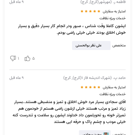
احساس می‌شود. در چنین مواقعی، قیمت افزایش پیدا خواهد کرد.
فاطمه ر. (مهرشهر(کرج), کرج)
9 ماه قبل
امتیاز به سفارش
روش ثبت سفارش نظافت منزل کرج مهرشهر
خدمات ویژه نظافت
ایشون کاملا وقت شناس ، صبور ودر انجام کار بسیار دقیق و بسیار
برای ثبت سفارش در زمینه
نظافت منزل کرج مهرشهر
، تنها کافی است از طریق
خوش اخلاق بودند خیلی خیلی راضی بودم.
همین صفحه یا از طریق اپلیکیشن آچاره، به صفحه تمیزکاری وارد شوید و با
انتخاب سرویس مورد نظر، از طریق پاسخ به چند سوال سفارشتان را ثبت کنید و
متخصص
علی نظر بوالحسنی
کد رهگیری بگیرید.
1
5
متخصصینی که در این حوزه مشغول به فعالیت هستند، به شما اعلام آمادگی
می‌کنند و شما از طریق مشاهده پروفایل آن‌ها و خواندن نظرات مشتریان قبلی
در موردشان، می‌توانید فردی را برای نظافت منزلتان انتخاب کنید. علاوه بر این،
حامد پ. (شهرک اندیشه فاز 1(کرج), کرج)
9 ماه قبل
امکان ثبت سفارش از طریق شماره تلفن سراسری آچاره (1471) که مربوط‌به
امتیاز به سفارش
نظافت منزل کرج مهرشهر
است نیز امکان‌پذیر خواهد بود.
خدمات ویژه نظافت
اقای سجادی بسیار مرد خوش اخلاق و تمیز و منضبطی هستند..بسیار
زیاد تمیز و مرتب هستند خیلی ازشون راضی هستم از خودمون هم
تمیزتر خونه رو تحویلمون داد خداوند ایشون رو سلامت و تندرست کنه
چرا آچاره خدمات نظافت منزل مهرشهر کرج ارائه می‌دهد؟
خیلی مودب و چشم پاک و حرفه ایی هستند
مهرشهر یکی از بهترین و بزرگ‌ترین محله‌های کرج است که تا مرکز شهر کرج
متخصص
مجید سجادی