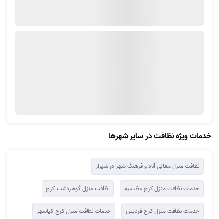
هنگام ثبت سفارش نظافت منزل مهرشهر، امکان انتخاب نظافتچی از بین
افراد پیشنهادی برایتان میسر است.
می‌توانید در پروفایل هر متخصص، سابقه او و نظرات و امتیازاتی که
کاربران قبلی در موردش داده‌اند را ببینید.
نظافتچیان آچاره در مهرشهر در کوتاه‌ترین زمان ممکن به تمام مناطق این
محله فرستاده خواهند شد.
تیم پشتیبانی آچاره هنگام ثبت سفارش و بعد از انجام کار همراه شماست.
نظافتچیان آچاره از باکیفیت‌ترین و بهترین مواد شوینده برای
نظافت منزل
استفاده می‌کنند و مواد شوینده مناسب برای هر قسمت از منزل را به کار
می‌برند.
خدمات ویژه نظافت در سایر شهرها
نظافت منزل معالی آباد و فرهنگ شهر در شیراز
خدمات نظافت منزل کرج عظیمیه
نظافت منزل گوهردشت کرج
خدمات نظافت منزل کرج فردیس
خدمات نظافت منزل کرج کیانمهر