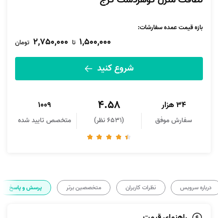
نظافت منزل گوهردشت کرج
بازه قیمت عمده سفارشات
:
2,750,000
1,500,000
تا
تومان
شروع کنید
4.58
34 هزار
1009
سفارش موفق
(6531 نظر)
متخصص تایید شده
درباره سرویس
نظرات کاربران
متخصصین برتر
پرسش و پاسخ
راهنمای قیمت