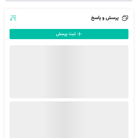
چرا نظافت منزل گوهردشت کرج را به آچاره بسپاریم؟
پرسش و پاسخ
نظافت منزل یکی از آن دست کارهایی است که به تجربه و تخصص نیاز دارد. از
طرف دیگر، از آنجا که نظافت کاری زمان‌بر است و امروزه بیشتر خانم‌ها و آقایان
ثبت پرسش
شاغل هستند، نیاز به آن در شهرهای بزرگی همچون کرج و محله‌هایش
احساس می‌شود.
علاوه بر این، نیروهای متخصص نظافتی آچاره، به طور کامل مواد شوینده، پاک
کننده‌ها و روش استفاده از آن‌ها را می‌شناسند و هنگام نظافت به وسایل منزل
شما آسیب نمی‌رسانند.
همه نظافتچی‌های آچاره گواهی عدم سوءپیشینه دارند و از فیلترهای سخت
گیرانه آچاره عبور کرده‌اند. پس می‌توانید با آرامش ذهنی کامل با آچاره تماس
بگیرید و مطمئن باشید که دارایی شما هرگز به خطر نمی‌افتد.
برای افزایش سرعت ارائه خدمات در گوهردشت کرج، متخصصینی به شما
خدمات ارائه می‌دهند که نزدیک موقعیت مکانی شما هستند. بدین ترتیب
نگرانی بابت ارائه خدمات در گوهردشت کرج نخواهید داشت.