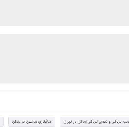
ب دزدگیر و تعمیر دزدگیر اماکن در تهران
صافکاری ماشین در تهران