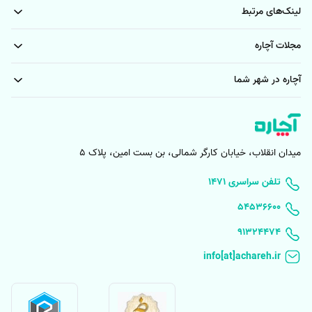
لینک‌های مرتبط
مجلات آچاره
آچاره در شهر شما
میدان انقلاب، خیابان کارگر شمالی، بن بست امین، پلاک 5
۱۴۷۱ تلفن سراسری
۵۴۵۳۶۶۰۰
91324474