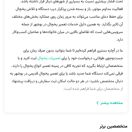
تحت فشار بیشتری نسبت به بسیاری از شهرهای دیگر قرار داشته باشد.
فعالیت مداوم موتور، باز و بسته شدن پرتکرار درب دستگاه و تلاش یخچال
برای حفظ دمای مناسب می‌تواند به مرور زمان روی عملکرد بخش‌های مختلف
آن تاثیر بگذارد. به همین دلیل خدمات تعمیر یخچال در بوشهر از جمله
سرویس‌هایی است که تقاضای بالایی در میان خانواده‌ها و صاحبان کسب‌وکار
دارد.
ما در آچاره بستری فراهم کرده‌ایم تا شما بتوانید بدون صرف زمان برای
جست‌وجوی طولانی، درخواست خود را برای
تعمیرات یخچال
ثبت کنید و با
متخصصانی ارتباط بگیرید که تجربه کافی در زمینه تعمیر انواع یخچال را دارند.
فرقی نمی‌کند دستگاه شما جدید باشد یا برای تعمیر یخچال قدیمی در بوشهر به
دنبال متخصص باشید؛ در هر دو حالت امکان ثبت سفارش و دریافت پیشنهاد
از متخصصان برای شما فراهم شده است.
نکات مهم برای تعمیر یخچال در بوشهر با آچاره
مشاهده بیشتر
برای دریافت خدمات متنوع از
تعمیر ظرفشویی
گرفته تا تعمیر یخچال در بوشهر،
فراموش نکنید که در آچاره راه‌های مختلفی پیش روی شما قرار دارد. شما
متخصصین برتر
می‌توانید از طریق سایت، اپلیکیشن یا تماس با شماره 1471 درخواست خود را