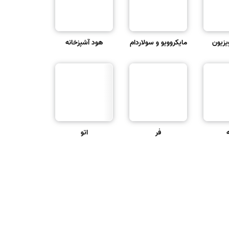
یزیون
مایکروویو و سولاردام
هود آشپزخانه
فر
اتو