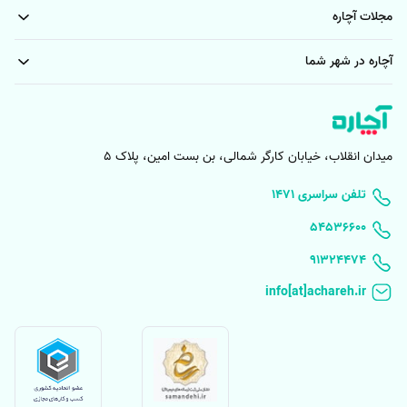
مجلات آچاره
آچاره در شهر شما
میدان انقلاب، خیابان کارگر شمالی، بن بست امین، پلاک 5
۱۴۷۱ تلفن سراسری
۵۴۵۳۶۶۰۰
91324474